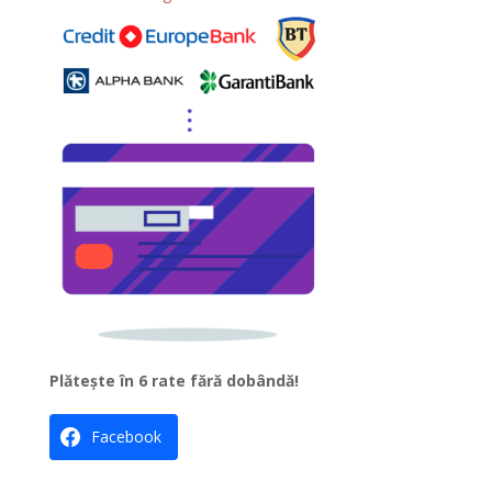
n
a
t
i
v
e
:
Plătește în 6 rate fără dobândă!
Facebook