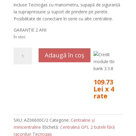
incluse Tecnogas cu manometru, supapă de siguranță
la suprapresiune și suport de prindere pe perete.
Posibilitate de conectare în serie cu alte centraline.
GARANȚIE 2 ANI
În stoc
Cantitate
Adaugă în coș
Centralină
GPL
2
butelii
109.73
cu
Lei x 4
racorduri
rate
Tecnogas
A
l
t
SKU:
AZ06600C/2
Categorie:
Centraline și
e
minicentraline
Etichetă:
Centralină GPL 2 butelii fără
r
racorduri Tecnogas