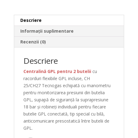
Descriere
Informații suplimentare
Recenzii (0)
Descriere
Centralină GPL pentru 2 butelii
cu
racorduri flexibile GPL
incluse, CH
25/CH27
Tecnogas
echipată
cu manometru
pentru monitorizarea presiunii
din
butelia
GPL,
supapă
de
siguranță
la
suprapresiune
18
bar
și
robineți
individuali pentru fiecare
butelie GPL
conectată
,
tip
special cu
bilă
,
anticomunicare presostatică
între
butelii de
GPL.