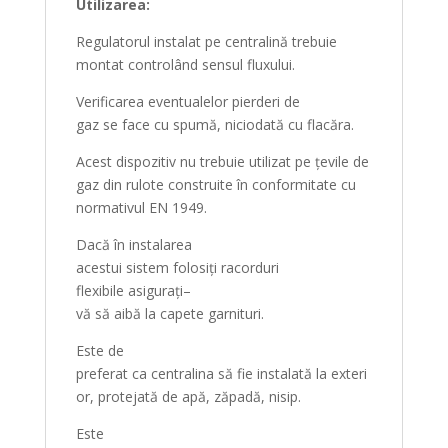
Utilizarea:
Regulatorul instalat pe centralină trebuie
montat
controlând
sensul fluxului.
Verificarea eventualelor pierderi de
gaz
se
face cu
spumă,
niciodată
cu
flacăra
.
Acest dispozitiv nu trebuie utilizat pe
țevile
de
gaz
din
rulote construite
în
conformitate cu
normativul EN 1949.
Dacă
în
instalarea
acestui
sistem
folosiți
racorduri
flexibile
asigurați
–
vă
să
aibă
la
capete
garnituri.
Este de
preferat
ca
centralina
să
fie
instalată
la
exteri
or,
protejată
de
apă
,
zăpadă
, nisip.
Este