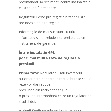
recomandat
să
schimbați
centralina
înainte
d
e 10 ani de
funcționare
.
Regulatorul este pre-reglat
din
fabrică
și
nu
are nevoie de alte reglaje.
Informațiile
de
mai
sus
sunt
cu titlu
informativ
și
nu trebuie interpretate
ca
un
instrument de
garanție
.
Într
-o
instalație
GPL
pot
fi
mai
multe
faze
de reglare a
presiunii.
Prima
fază
:
Regulatorul
sau
inversorul
automat este conectat direct
la
butelie sau la
rezervor dar reduce
presiunea
din
recipient
până
la
o
presiune
intermediară
către
un regulator de
stadiul doi.
A
două
fază
:
Regulatorul reduce gazul