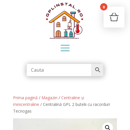
0
Your c
Ret
Prima pagină
/
Magazin
/
Centraline și
minicentraline
/ Centralină GPL 2 butelii cu racorduri
Tecnogas