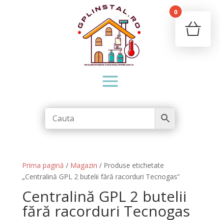
0
Your c
Ret
Prima pagină
/
Magazin
/ Produse etichetate
„Centralină GPL 2 butelii fără racorduri Tecnogas”
Centralină GPL 2 butelii
fără racorduri Tecnogas