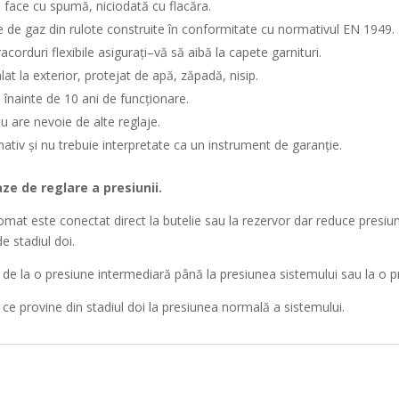
e
face cu
spumă,
niciodată
cu
flacăra
.
e
de gaz
din
rulote construite
în
conformitate cu normativul EN 1949.
acorduri flexibile
asigurați
–
vă
să
aibă
la
capete
garnituri.
alat
la
exterior, protejat de
apă
,
zăpadă
, nisip.
l
înainte
de 10 ani de
funcționare
.
u are nevoie de alte reglaje.
rmativ
și
nu trebuie interpretate
ca
un instrument de
garanție
.
aze
de reglare a presiunii.
omat este conectat direct
la
butelie sau la rezervor dar reduce presi
e stadiul doi.
 de la o
presiune
intermediară
până
la presiunea
sistemului
sau
la o p
 ce provine
din
stadiul doi
la
presiunea normală a
sistemului
.