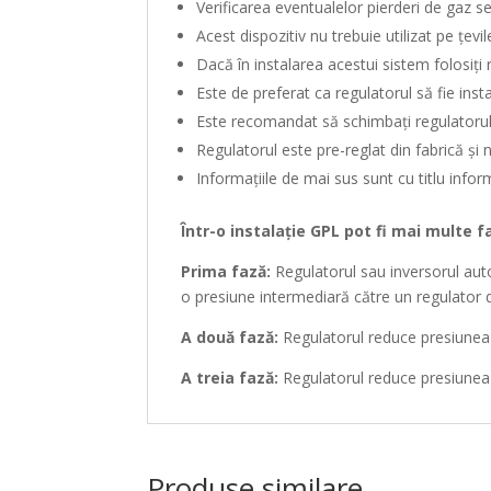
Verificarea eventualelor pierderi de gaz
s
Acest dispozitiv nu trebuie utilizat pe
țevil
Dacă
în
instalarea acestui
sistem
folosiți
r
Este de preferat
ca
regulatorul
să
fie inst
Este recomandat
să
schimbați
regulatoru
Regulatorul este pre-reglat
din
fabrică
și
n
Informațiile
de
mai
sus
sunt
cu titlu info
Într
-o
instalație
GPL pot
fi
mai
multe
f
Prima
fază
:
Regulatorul
sau
inversorul aut
o
presiune
intermediară
către
un regulator d
A
două
fază
:
Regulatorul reduce presiunea
A treia
fază
:
Regulatorul reduce presiunea
Produse similare