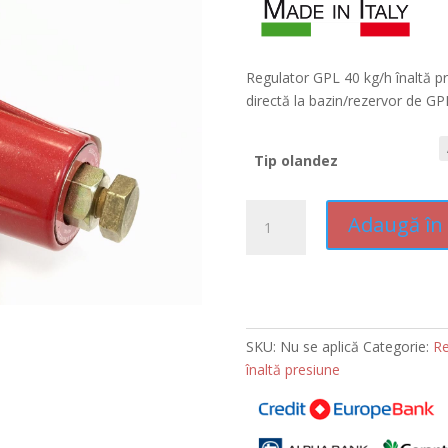
Regulator GPL 40 kg/h înaltă 
directă la bazin/rezervor de G
Tip olandez
Cantitate
Adaugă în
Regulator
GPL
40
A
kg/h
l
înaltă
t
SKU:
Nu se aplică
Categorie:
Re
presiune
e
înaltă presiune
cu
r
olandez
n
Tecnogas
a