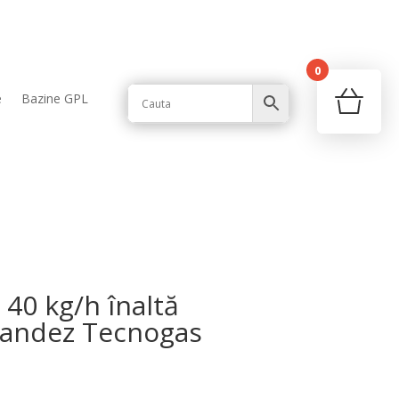
0
Your c
e
Bazine GPL
Ret
40 kg/h înaltă
landez Tecnogas