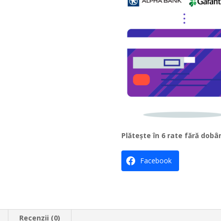
t
i
v
e
:
Plătește în 6 rate fără dobâ
Facebook
Recenzii (0)