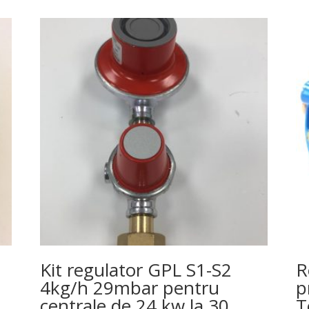
Kit regulator GPL S1-S2
R
4kg/h 29mbar pentru
p
centrale de 24 kw la 30
T