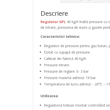
Descriere
Regulator GPL
40 kg/h
înaltă
presiune
cu o
de
intrare
, presiunea de
ieșire
și
gazele
pen
Caracteristici tehnice:
Regulator de
presiune
pentru gaz butan,
Dotat cu
supapă
de
presiune
.
Calibrat
din
fabrică
40 kg/h
Presiune
intrare
:
Presiune
de reglare: 0- 3
bar
Presiune
maximă
admisă
: 19
bar
Temperatura
de lucru
admisă
: -20°C – +
Utilizarea:
Regulatorul trebuie montat
controlând
sen