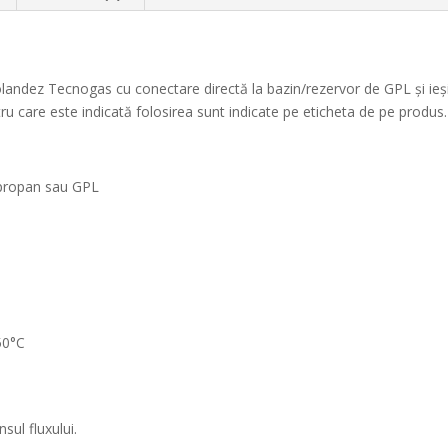
landez Tecnogas cu conectare
directă
la
bazin/rezervor de GPL
și
ieș
tru
care
este
indicată
folosirea
sunt
indicate pe
eticheta
de pe produs.
 propan
sau
GPL
50°C
sul fluxului.