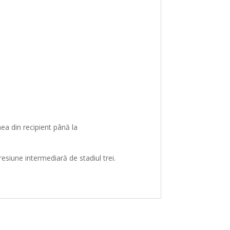
unea
din
recipient
până
la
resiune intermediară de stadiul trei.