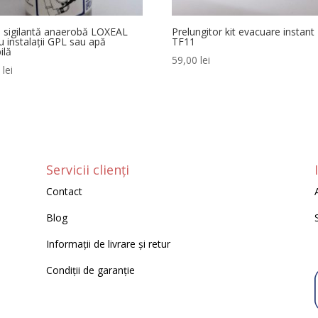
 sigilantă anaerobă LOXEAL
Prelungitor kit evacuare instant
u instalații GPL sau apă
TF11
ilă
59,00
lei
0
lei
Servicii clienți
Contact
Blog
Informații de livrare și retur
Condiții de garanție