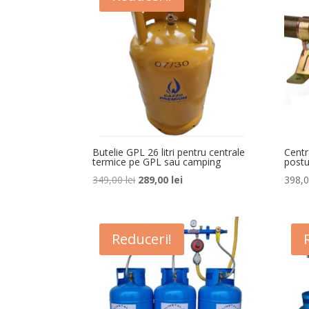
Butelie GPL 26 litri pentru centrale
Cent
termice pe GPL sau camping
postu
Prețul
Prețul
349,00
lei
289,00
lei
398,
inițial
curent
a
este:
fost:
289,00 lei.
Reduceri!
349,00 lei.