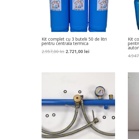
Kit complet cu 3 butelii 50 de litri
Kit co
pentru centrala termica
pentr
auto
Prețul
Prețul
2.957,00
lei
2.721,00
lei
4.94
inițial
curent
a
este:
fost:
2.721,00 lei.
2.957,00 lei.