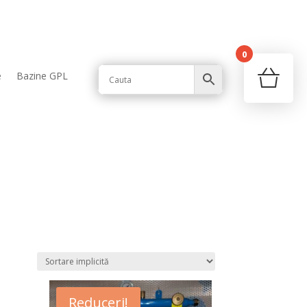
0
Your c
e
Bazine GPL
Ret
Reduceri!