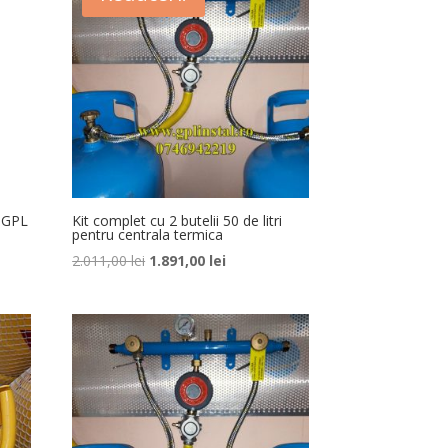
e GPL
Kit complet cu 2 butelii 50 de litri
pentru centrala termica
Prețul
Prețul
2.011,00
lei
1.891,00
lei
inițial
curent
a
este:
fost:
1.891,00 lei.
2.011,00 lei.