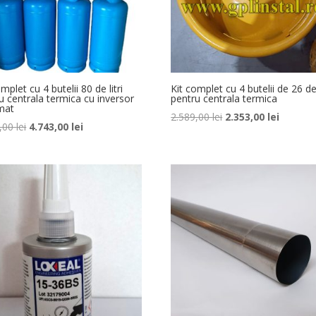
mplet cu 4 butelii 80 de litri
Kit complet cu 4 butelii de 26 de 
u centrala termica cu inversor
pentru centrala termica
mat
Prețul
Prețul
2.589,00
lei
2.353,00
lei
Prețul
Prețul
7,00
lei
4.743,00
lei
inițial
curent
inițial
curent
a
este:
a
este:
fost:
2.353,00 
fost:
4.743,00 lei.
2.589,00 lei.
4.947,00 lei.