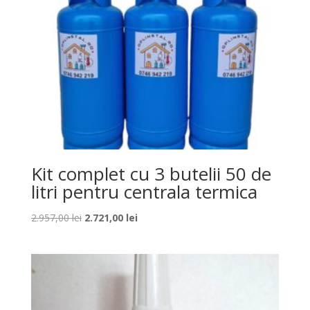
Kit complet cu 3 butelii 50 de
litri pentru centrala termica
Prețul
Prețul
2.957,00
lei
2.721,00
lei
inițial
curent
a
este:
fost:
2.721,00 lei.
2.957,00 lei.