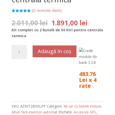
(O recenzie client)
Evaluat la
5.00
din 5
Prețul
Prețul
2.011,00
lei
1.891,00
lei
pe baza
inițial
curent
unei
Kit complet cu 2 butelii de 50 litri pentru centrala
singure
a
este:
evaluări
termica
fost:
1.891,00 
2.011,00 lei.
Cantitate
Adaugă în coș
Kit
complet
cu
2
483.76
butelii
Lei x 4
50
rate
de
A
litri
l
pentru
t
SKU:
AZKIT2B50LPF
Categorii:
Kit-uri cu butelii incluse
,
centrala
e
Kituri fără inversor automat
Etichete:
Accesorii GPL
,
termica