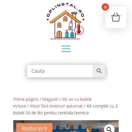
0
Your c
Ret
Prima pagină
/
Magazin
/
Kit-uri cu butelii
incluse
/
Kituri fără inversor automat
/ Kit complet cu 2
butelii 50 de litri pentru centrala termica
Reduceri!