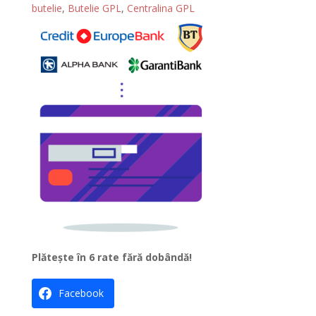
r
butelie
,
Butelie GPL
,
Centralina GPL
n
a
t
i
v
e
:
Plătește în 6 rate fără dobândă!
Facebook