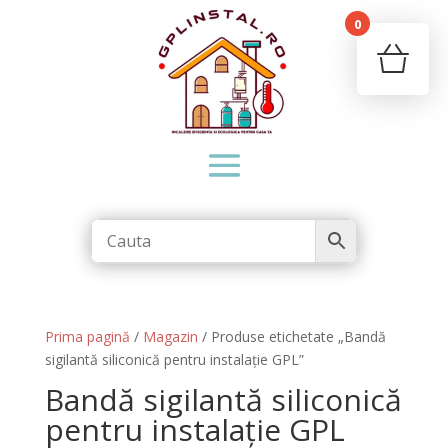
0
Your c
Ret
Prima pagină
/
Magazin
/ Produse etichetate „Bandă
sigilantă siliconică pentru instalație GPL”
Bandă sigilantă siliconică
pentru instalație GPL